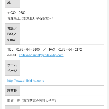
地
採用情報
〒039－2682
青森県上北郡東北町字石坂32－4
アクセス
電話／
FAX／
e-mail
TEL 0175－64－5100 ／ FAX 0175－64－2172
e-mail
chibiki-hospital@chibiki-hp.com
ホーム
ページ
http://www.chibiki-hp.com/
理事長
間瀬 豊（東京慈恵会医科大学卒）