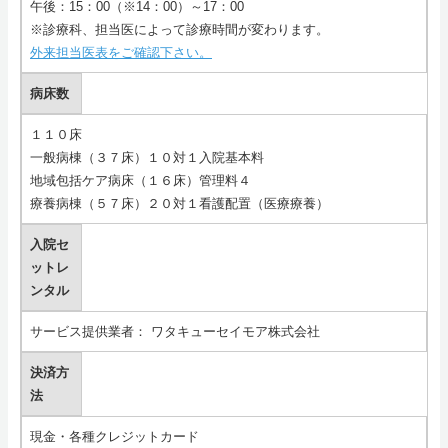
午後：15：00（※14：00）～17：00
※診療科、担当医によって診療時間が変わります。
外来担当医表をご確認下さい。
病床数
１１０床
一般病棟（３７床）１０対１入院基本料
地域包括ケア病床（１６床）管理料４
療養病棟（５７床）２０対１看護配置（医療療養）
入院セ
ットレ
ンタル
サービス提供業者： ワタキューセイモア株式会社
決済方
法
現金・各種クレジットカード