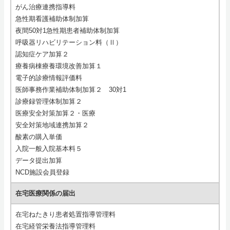
がん治療連携指導料
急性期看護補助体制加算
夜間50対1急性期患者補助体制加算
呼吸器リハビリテーション料（Ⅱ）
認知症ケア加算２
療養病棟療養環境改善加算１
電子的診療情報評価料
医師事務作業補助体制加算２ 30対1
診療録管理体制加算２
医療安全対策加算２・医療
安全対策地域連携加算２
酸素の購入単価
入院一般入院基本料５
データ提出加算
NCD施設会員登録
在宅医療関係の届出
在宅ねたきり患者処置指導管理料
在宅経管栄養法指導管理料