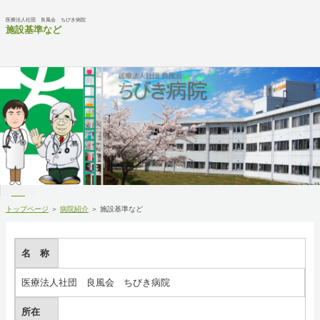
医療法人社団 良風会 ちびき病院
施設基準など
MENU
トップページ
＞
病院紹介
＞ 施設基準など
院長挨拶
病院紹介
名 称
医療法人社団 良風会 ちびき病院
医師紹介
所在
診療科・部門