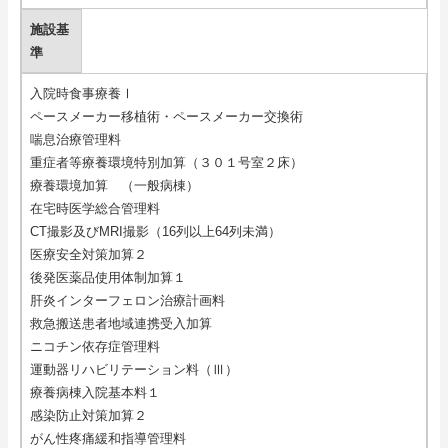
施設基
準
入院時食事療養Ⅰ
ペースメーカー移植術・ペースメーカー交換術
喘息治療管理料
重症者等療養環境特別加算（３０１号室２床）
療養環境加算 （一般病棟）
在宅時医学総合管理料
CT撮影及びMRI撮影（16列以上64列未満）
医療安全対策加算２
後発医薬品使用体制加算１
肝炎インターフェロン治療計画料
救急搬送患者地域連携受入加算
ニコチン依存症管理料
運動器リハビリテーション料（Ⅲ）
療養病棟入院基本料１
感染防止対策加算２
がん性疼痛緩和指導管理料